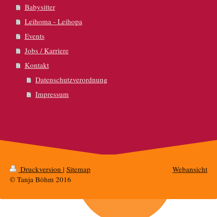
Babysitter
Leihoma - Leihopa
Events
Jobs / Karriere
Kontakt
Datenschutzverordnung
Impressum
Druckversion
|
Sitemap
Webansicht
© Tanja Böhm 2016