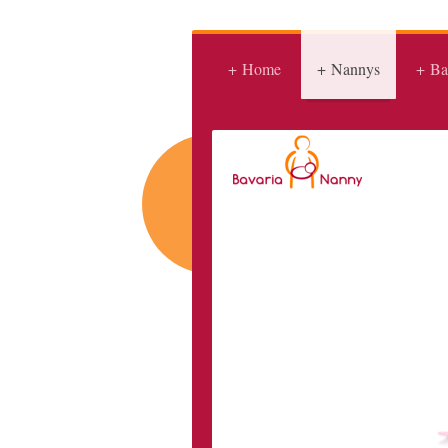
Home
Nannys
Ba